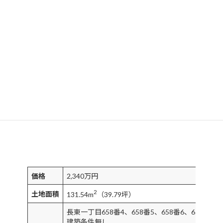
価格
2,340万円
2
土地面積
131.54m
（39.79坪）
長東一丁目658番4、658番5、658番6、659番3、
建築条件無し