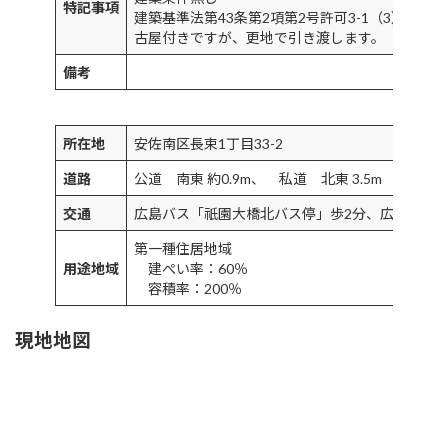
特記事項
建築基準法第43条第2項第2号許可3-1（3） 
古屋付きですが、更地で引き渡します。
備考
所在地
安佐南区長束1丁目33-2
道路
公道 南東 約0.9m、 私道 北東 3.5m
交通
広島バス「祇園大橋北バス停」歩2分、広島バス「
第一種住居地域
用途地域
建ぺい率：60％
容積率：200％
現地地図